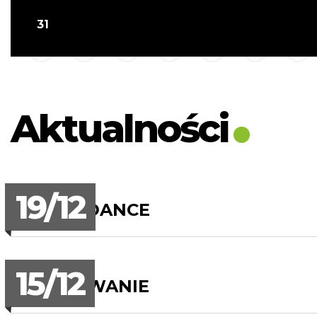
31
Aktualności
19/12
GALA D-DANCE
15/12
KOLĘDOWANIE