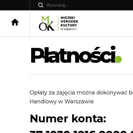
Skip
Szukaj:
to
content
Płatności
Opłaty za zajęcia można dokonywać b
Handlowy w Warszawie
Numer konta: