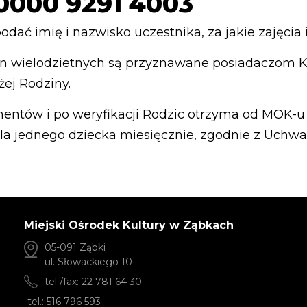
 0000 9291 4003
odać imię i nazwisko uczestnika, za jakie zajęcia 
odzin wielodzietnych są przyznawane posiadaczom 
ej Rodziny.
entów i po weryfikacji Rodzic otrzyma od MOK-
 dla jednego dziecka miesięcznie, zgodnie z Uchwa
Miejski Ośrodek Kultury w Ząbkach
05-091 Ząbki
ul. Słowackiego 10
tel./fax: 22 781 64 30
tel.: 516 796 593