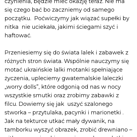
czynienia, będzie mieć okazję teraz. Nie ma
się czego bać bo zaczniemy od samego
początku. Poćwiczymy jak wiązać supełki by
nitka nie uciekała, jakimi ściegami szyć i
haftować.
Przeniesiemy się do świata lalek i zabawek z
różnych stron świata. Wspólnie nauczymy się
motać ukraińskie lalki motanki spełniające
życzenia, upleciemy gwatemalskie laleczki
„worry dolls”, które odgonią od nas w nocy
wszystkie smutki oraz zrobimy zabawki z
filcu. Dowiemy się jak uszyć szalonego
stworka – przytulaka, pacynki i marionetki .
Jak na tekturce utkać mały dywanik, na
tamborku wyszyć obrazek, zrobić drewniano –