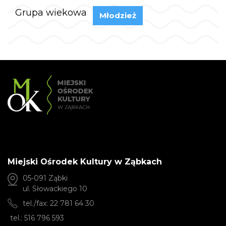
Grupa wiekowa
Młodzież
Miejski Ośrodek Kultury w Ząbkach
05-091 Ząbki
ul. Słowackiego 10
tel./fax: 22 781 64 30
tel.: 516 796 593