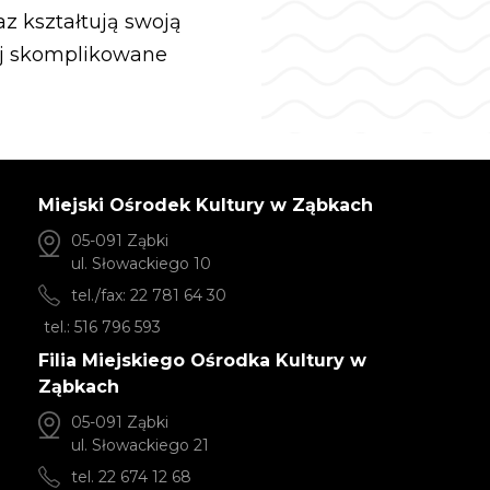
z kształtują swoją
ej skomplikowane
Miejski Ośrodek Kultury w Ząbkach
05-091 Ząbki
ul. Słowackiego 10
tel./fax: 22 781 64 30
tel.: 516 796 593
Filia Miejskiego Ośrodka Kultury w
Ząbkach
05-091 Ząbki
ul. Słowackiego 21
tel. 22 674 12 68