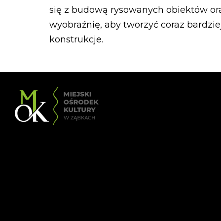
się z budową rysowanych obiektów ora
wyobraźnię, aby tworzyć coraz bardzi
konstrukcje.