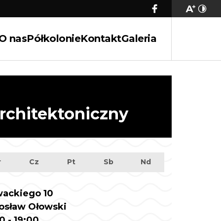
O nas
Półkolonie
Kontakt
Galeria
rchitektoniczny
r
Cz
Pt
Sb
Nd
wackiego 10
osław Ołowski
0 - 19:00