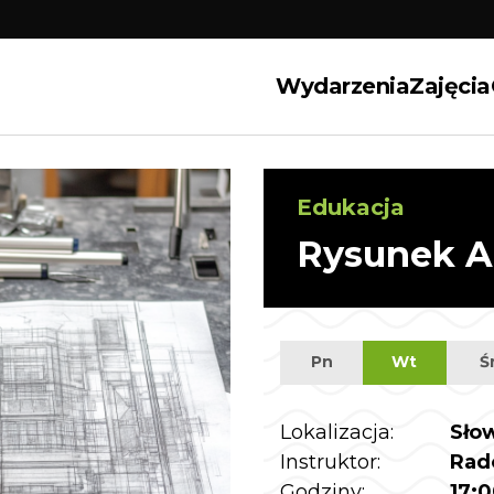
Wydarzenia
Zajęcia
Edukacja
Rysunek A
Pn
Wt
Ś
Lokalizacja:
Sło
Instruktor:
Rad
Godziny:
17:0