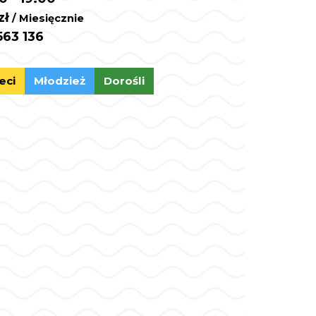
zł
/ Miesięcznie
563 136
eci
Młodzież
Dorośli