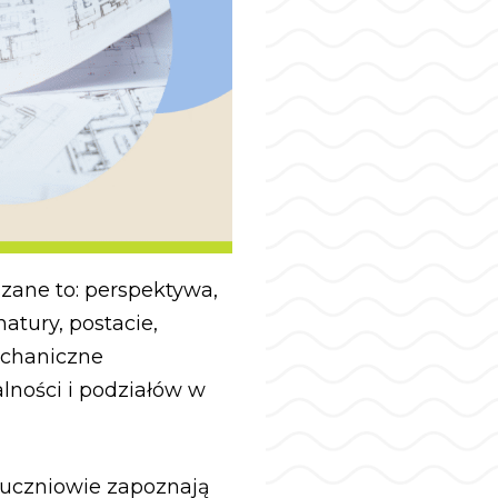
zane to: perspektywa,
atury, postacie,
echaniczne
lności i podziałów w
, uczniowie zapoznają