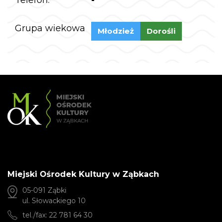
Grupa wiekowa
Młodzież
Dorośli
Miejski Ośrodek Kultury w Ząbkach
05-091 Ząbki
ul. Słowackiego 10
tel./fax: 22 781 64 30