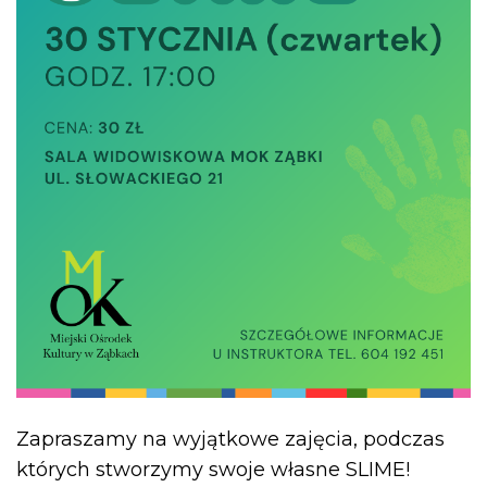
Zapraszamy na wyjątkowe zajęcia, podczas
których stworzymy swoje własne SLIME!