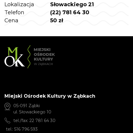
Lokalizacja
Słowackiego 21
Telefon
(22) 781 64 30
Cena
50 zł
Miejski Ośrodek Kultury w Ząbkach
05-091 Ząbki
ul. Słowackiego 10
tel./fax: 22 781 64 30
tel.: 516 796 593