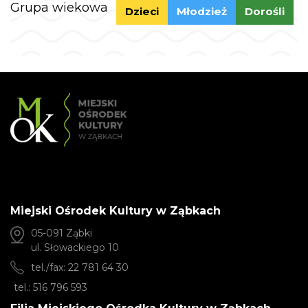
Grupa wiekowa
Dzieci
Młodzież
Dorośli
Miejski Ośrodek Kultury w Ząbkach
05-091 Ząbki
ul. Słowackiego 10
tel./fax: 22 781 64 30
tel.: 516 796 593