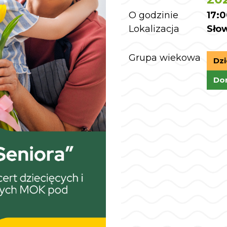
O godzinie
17:
Lokalizacja
Sło
Grupa wiekowa
Dzi
Dor