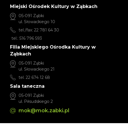
Miejski Ośrodek Kultury w Ząbkach
05-091 Ząbki
ul. Słowackiego 10
tel./fax: 22 781 64 30
tel.: 516 796 593
Filia Miejskiego Ośrodka Kultury w
Ząbkach
05-091 Ząbki
ul. Słowackiego 21
tel. 22 674 12 68
Sala taneczna
05-091 Ząbki
ul. Piłsudskiego 2
mok@mok.zabki.pl