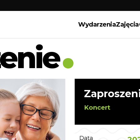
Wydarzenia
Zajęcia
enie
Zaproszeni
Koncert
Data
202