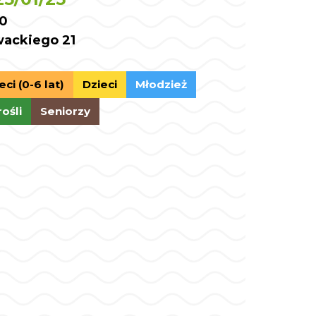
00
wackiego 21
eci (0-6 lat)
Dzieci
Młodzież
ośli
Seniorzy