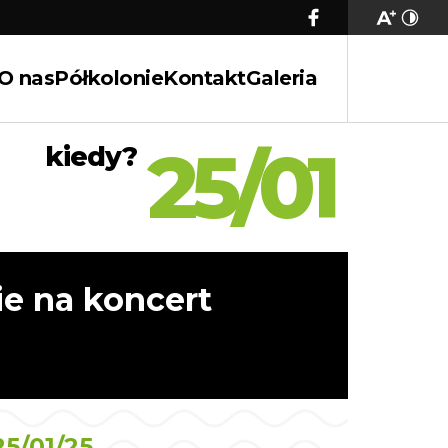
O nas
Półkolonie
Kontakt
Galeria
25/01
kiedy?
e na koncert
5/01/25