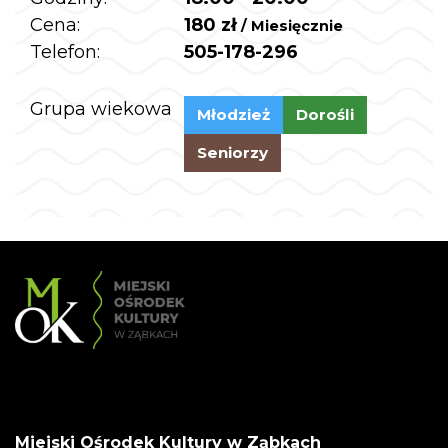
Cena:
180 zł
/ Miesięcznie
Telefon:
505-178-296
Grupa wiekowa
Młodzież
Dorośli
Seniorzy
Miejski Ośrodek Kultury w Ząbkach