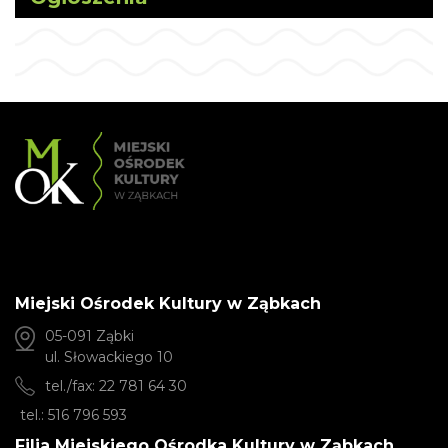
Miejski Ośrodek Kultury w Ząbkach
05-091 Ząbki
ul. Słowackiego 10
tel./fax: 22 781 64 30
tel.: 516 796 593
Filia Miejskiego Ośrodka Kultury w Ząbkach