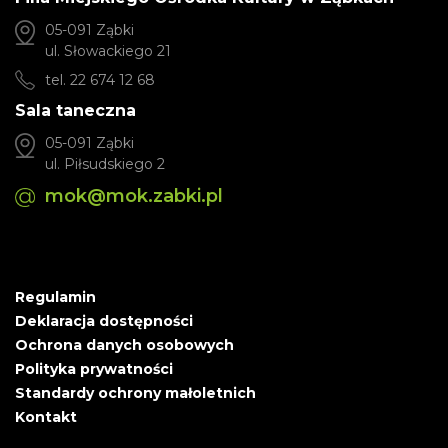
05-091 Ząbki
ul. Słowackiego 21
tel. 22 674 12 68
Sala taneczna
05-091 Ząbki
ul. Piłsudskiego 2
mok@mok.zabki.pl
Regulamin
Deklaracja dostępności
Ochrona danych osobowych
Polityka prywatności
Standardy ochrony małoletnich
Kontakt