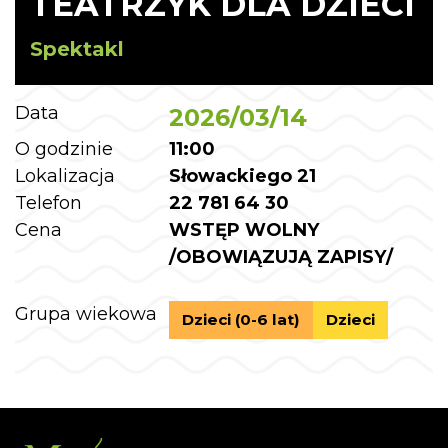
TEATRZYK DLA DZIECI
Spektakl
Data
2026/03/14
O godzinie
11:00
Lokalizacja
Słowackiego 21
Telefon
22 781 64 30
Cena
WSTĘP WOLNY
/OBOWIĄZUJĄ ZAPISY/
Grupa wiekowa
Dzieci (0-6 lat)
Dzieci