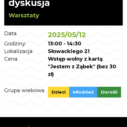
dyskusja
Warsztaty
Data
2025/05/12
Godziny:
13:00 - 14:30
Lokalizacja
Słowackiego 21
Cena
Wstęp wolny z kartą
"Jestem z Ząbek" (bez 30
zł)
Grupa wiekowa
Dzieci
Młodzież
Dorośli