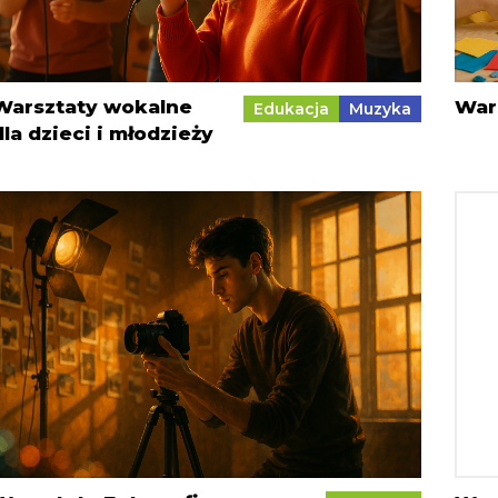
Warsztaty wokalne
War
Edukacja
Muzyka
dla dzieci i młodzieży