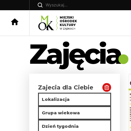
Skip
Szukaj:
to
content
Zajęcia
Zajecia dla Ciebie
Lokalizacja
Grupa wiekowa
Dzień tygodnia