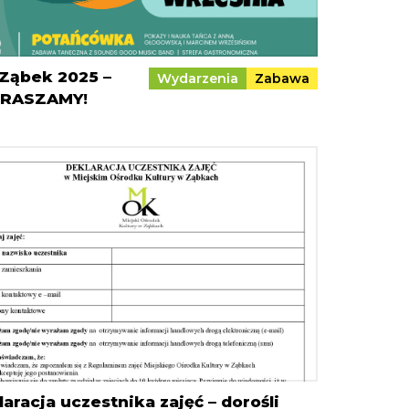
 Ząbek 2025 –
Wydarzenia
Zabawa
RASZAMY!
aracja uczestnika zajęć – dorośli