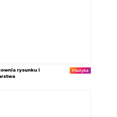
cownia rysunku i
Plastyka
arstwa