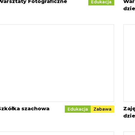
Warsztaty Fotograficzne
War
Edukacja
dzie
Szkółka szachowa
Zaję
Edukacja
Zabawa
dzie