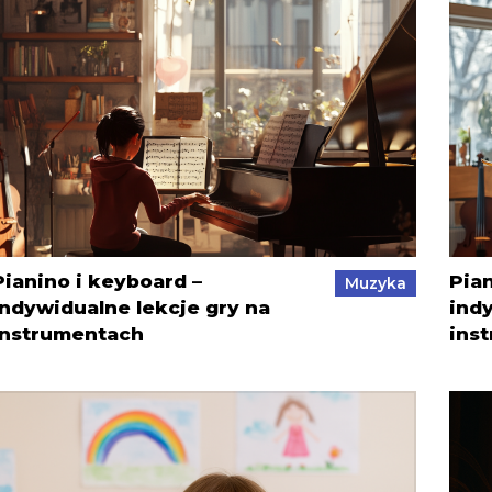
Pianino i keyboard –
Pian
Muzyka
indywidualne lekcje gry na
ind
instrumentach
ins