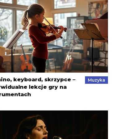
ino, keyboard, skrzypce –
Muzyka
ywidualne lekcje gry na
trumentach