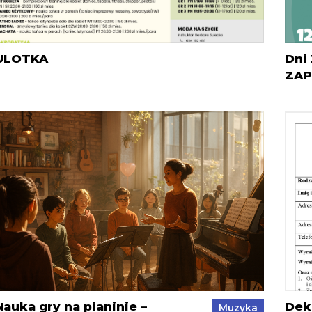
ULOTKA
Dni
ZAP
Nauka gry na pianinie –
Dekl
Muzyka