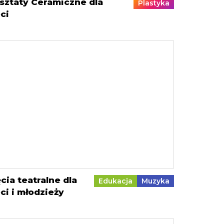
sztaty Ceramiczne dla
Plastyka
ci
cia teatralne dla
Edukacja
Muzyka
ci i młodzieży