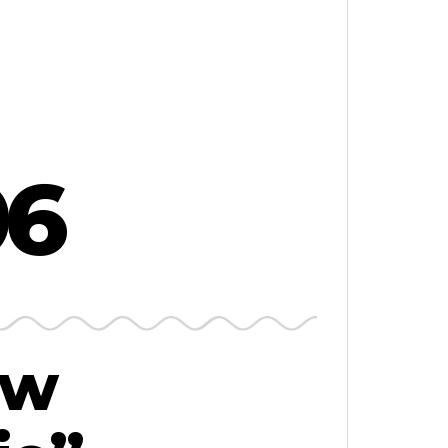
06
 w