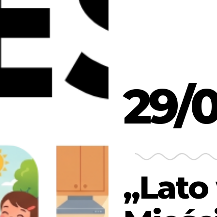
29/
„Lato