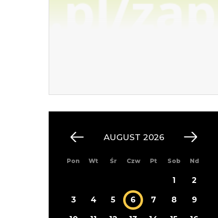
AUGUST 2026
Pon
Wt
Śr
Czw
Pt
Sob
Nd
1
2
3
4
5
6
7
8
9